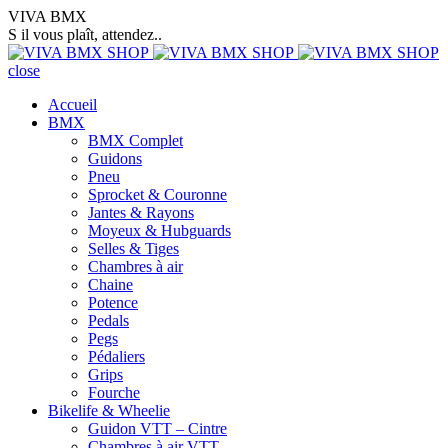
VIVA BMX
S il vous plaît, attendez..
close
Accueil
BMX
BMX Complet
Guidons
Pneu
Sprocket & Couronne
Jantes & Rayons
Moyeux & Hubguards
Selles & Tiges
Chambres à air
Chaine
Potence
Pedals
Pegs
Pédaliers
Grips
Fourche
Bikelife & Wheelie
Guidon VTT – Cintre
Chambres à air VTT