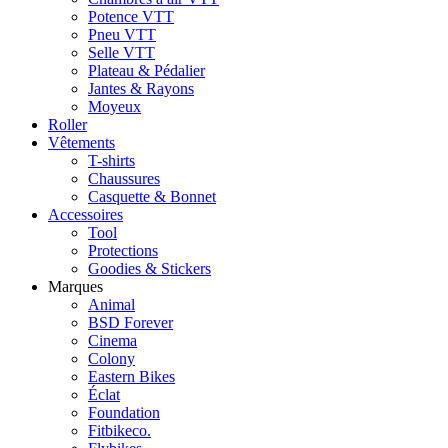
Potence VTT
Pneu VTT
Selle VTT
Plateau & Pédalier
Jantes & Rayons
Moyeux
Roller
Vêtements
T-shirts
Chaussures
Casquette & Bonnet
Accessoires
Tool
Protections
Goodies & Stickers
Marques
Animal
BSD Forever
Cinema
Colony
Eastern Bikes
Éclat
Foundation
Fitbikeco.