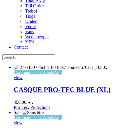
Total BMX
Tall Order
Trebol
Tioga
United
Verde
Vans
Wethepeople
YPN
Contact
Commande sur WhatsApp
view
CASQUE PRO-TEC BLUE (XL)
450.00
د.م.
Pro-Tec
,
Protections
Sale
Commande sur WhatsApp
view