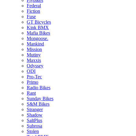
Flybikes
Federal
Fiction
Fuse
GT Bicycles
Kink BMX
Mafia Bikes
Mongoose.
Mankind
Mission
Mutiny
Maxxis
Odyssey
ODI
Pro-Tec
Primo
Radio Bikes
Rant
Sunday Bikes
S&M Bikes
Stranger
Shadow
SaltPlus
Subrosa
Stolen