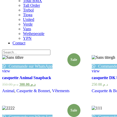
Total BMX
Tall Order
Trebol
Tioga
United
Verde
Vans
Wethepeople
YPN
Contact
Sale
Commande sur WhatsApp
Commande 
view
view
casquette Animal Snapback
casquette DK
350.00
د.م.
300.00
د.م.
250.00
د.م.
Animal
,
Casquette & Bonnet
,
Vêtements
Casquette & B
Sale
Commande sur WhatsApp
Commande 