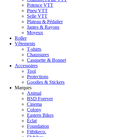
Potence VTT
Pneu VTT
Selle VTT
Plateau & Pédalier
Jantes & Rayons
Moyeux
Roller
Vêtements
T-shirts
Chaussures
Casquette & Bonnet
Accessoires
Tool
Protections
Goodies & Stickers
Marques
Animal
BSD Forever
Cinema
Colony
Eastern Bikes
Éclat
Foundation
Fitbikeco.