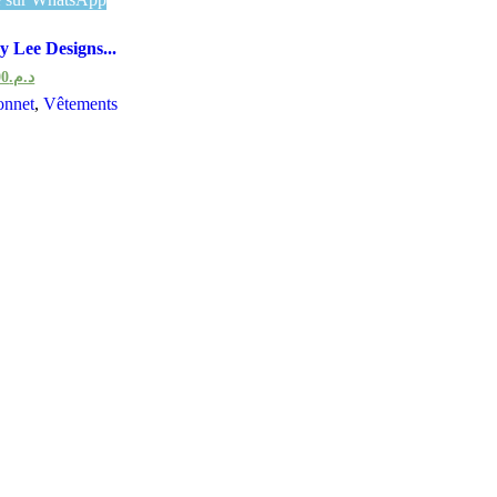
y Lee Designs...
00
د.م.
onnet
,
Vêtements