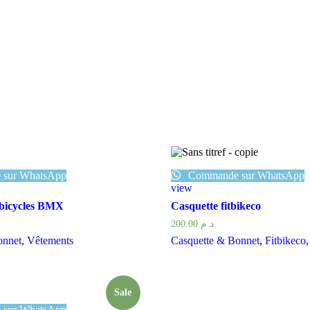
sur WhatsApp
Commande sur WhatsApp
view
 bicycles BMX
Casquette fitbikeco
200.00
د.م.
onnet
,
Vêtements
Casquette & Bonnet
,
Fitbikeco
Sale
sur WhatsApp