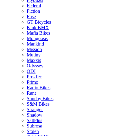
Flybikes
Federal
Fiction
Fuse
GT Bicycles
Kink BMX
Mafia Bikes
Mongoose.
Mankind
Mission
Mutiny
Maxxis
Odyssey
ODI
Pro-Tec
Primo
Radio Bikes
Rant
Sunday Bikes
S&M Bikes
Stranger
Shadow
SaltPlus
Subrosa
Stolen