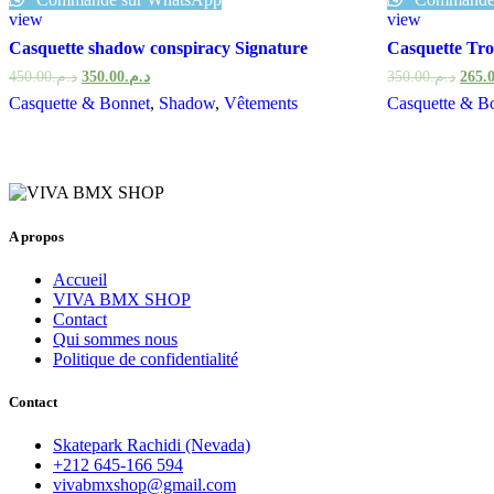
view
view
Casquette shadow conspiracy Signature
Casquette Tro
450.00
د.م.
350.00
د.م.
350.00
د.م.
265.
Casquette & Bonnet
,
Shadow
,
Vêtements
Casquette & B
A propos
Accueil
VIVA BMX SHOP
Contact
Qui sommes nous
Politique de confidentialité
Contact
Skatepark Rachidi (Nevada)
+212 645-166 594
vivabmxshop@gmail.com