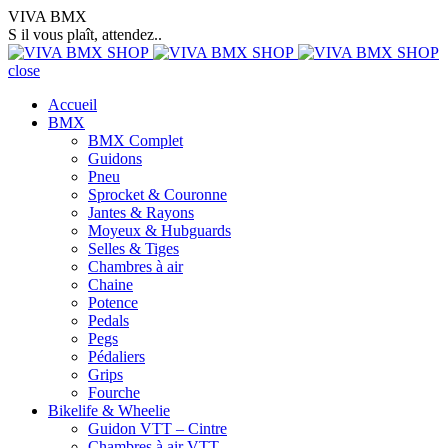
VIVA BMX
S il vous plaît, attendez..
close
Accueil
BMX
BMX Complet
Guidons
Pneu
Sprocket & Couronne
Jantes & Rayons
Moyeux & Hubguards
Selles & Tiges
Chambres à air
Chaine
Potence
Pedals
Pegs
Pédaliers
Grips
Fourche
Bikelife & Wheelie
Guidon VTT – Cintre
Chambres à air VTT