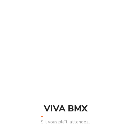
VIVA BMX
Casquette Shadow Conspiracy LOGO
.
250.00
S il vous plaît, attendez..
,
,
Casquette & Bonnet
Shadow
Vêtements