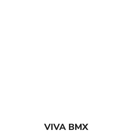
Watersport
Surfing
VIVA BMX
Vestibulum nisi risus, finibus at tincidunt semper,