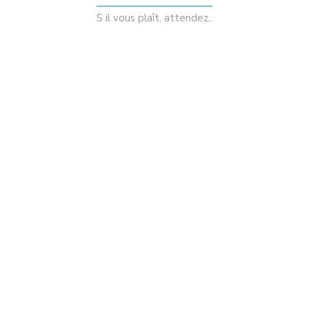
consectetur a ex. Suspendisse purus tortor,
S il vous plaît, attendez..
dapibus sit amet scelerisque at, molestie ut nibh.
Donec a facilisis quam. Duis rutrum lorem sit
amet eleifend feugiat.