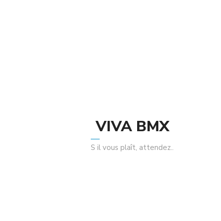
Related Products
VIVA BMX
S il vous plaît, attendez..
Salt EX Flangeless Poignées Black
175.00
د.م.
154mm