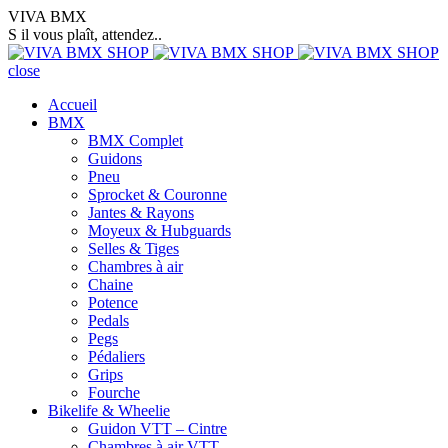
VIVA BMX
S il vous plaît, attendez..
close
Accueil
BMX
BMX Complet
Guidons
Pneu
Sprocket & Couronne
Jantes & Rayons
Moyeux & Hubguards
Selles & Tiges
Chambres à air
Chaine
Potence
Pedals
Pegs
Pédaliers
Grips
Fourche
Bikelife & Wheelie
Guidon VTT – Cintre
Chambres à air VTT