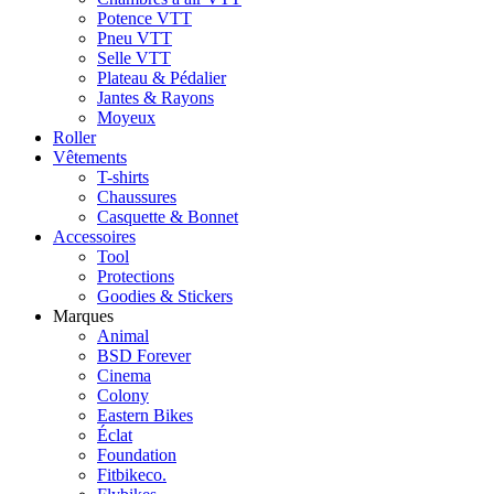
Potence VTT
Pneu VTT
Selle VTT
Plateau & Pédalier
Jantes & Rayons
Moyeux
Roller
Vêtements
T-shirts
Chaussures
Casquette & Bonnet
Accessoires
Tool
Protections
Goodies & Stickers
Marques
Animal
BSD Forever
Cinema
Colony
Eastern Bikes
Éclat
Foundation
Fitbikeco.