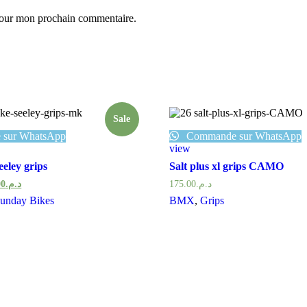
 pour mon prochain commentaire.
Sale
sur WhatsApp
Commande sur WhatsApp
view
eeley grips
Salt plus xl grips CAMO
00
د.م.
175.00
د.م.
unday Bikes
BMX
,
Grips