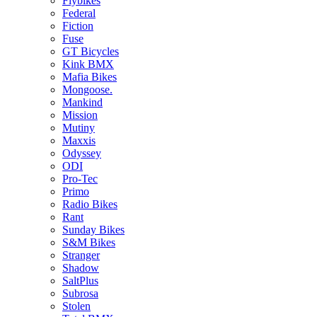
Flybikes
Federal
Fiction
Fuse
GT Bicycles
Kink BMX
Mafia Bikes
Mongoose.
Mankind
Mission
Mutiny
Maxxis
Odyssey
ODI
Pro-Tec
Primo
Radio Bikes
Rant
Sunday Bikes
S&M Bikes
Stranger
Shadow
SaltPlus
Subrosa
Stolen