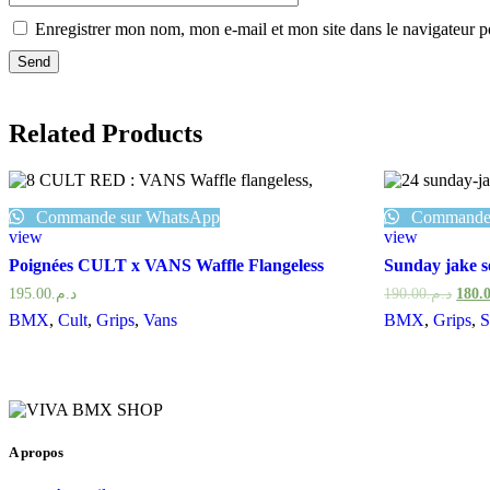
Enregistrer mon nom, mon e-mail et mon site dans le navigateur
Related Products
Commande sur WhatsApp
Commande 
view
view
Poignées CULT x VANS Waffle Flangeless
Sunday jake s
195.00
د.م.
190.00
د.م.
180.
BMX
,
Cult
,
Grips
,
Vans
BMX
,
Grips
,
S
A propos