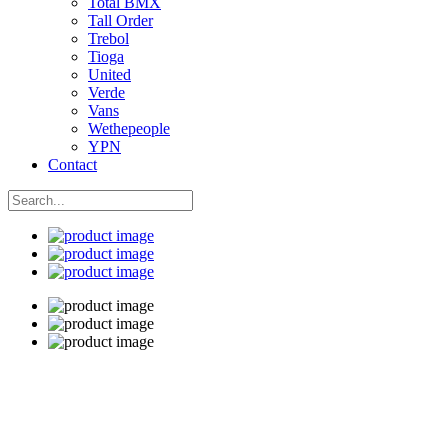
Total BMX
Tall Order
Trebol
Tioga
United
Verde
Vans
Wethepeople
YPN
Contact