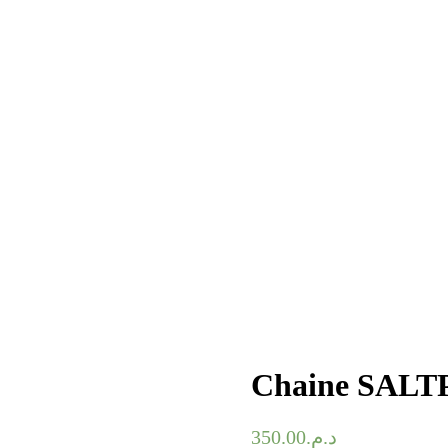
Chaine SALT
350.00
د.م.