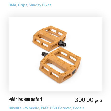
,
,
BMX
Grips
Sunday Bikes
Pédales BSD Safari
300.00
د.م.
,
,
,
Bikelife - Wheelie
BMX
BSD Forever
Pedals