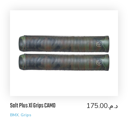
Salt Plus Xl Grips CAMO
175.00
د.م.
,
BMX
Grips