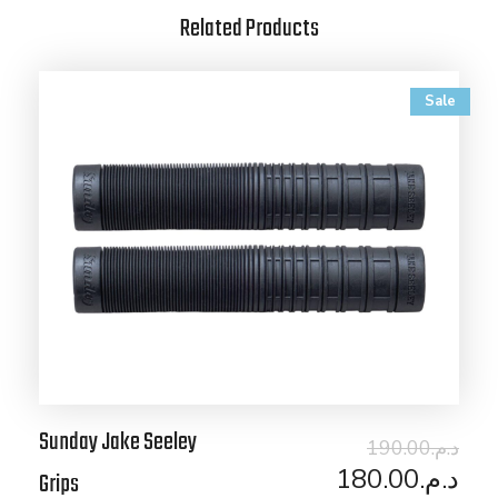
Related Products
Sale
Sunday Jake Seeley
190.00
د.م.
180.00
د.م.
Grips