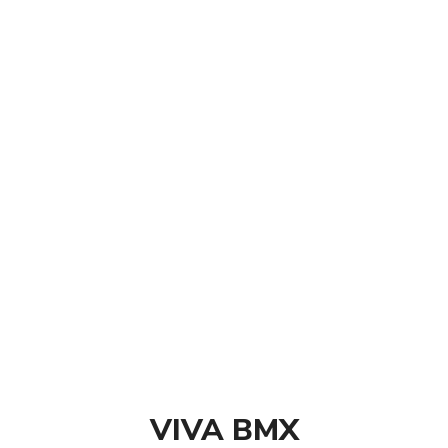
domaine d’uti
Dimension :
27
ETRTO :
40/60
Valve :
AV (val
Longueur de l
Taille
50-584
27.5 x
60-584
27.5 x
40-622
28 x 1
47-622
28 x 1.
50-622
28 x 2
57-622
28 x 2.
60-622
28 x 2.
40-635
28 x 1
VIVA BMX