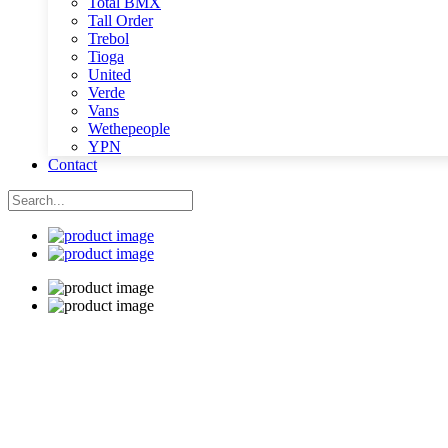
Total BMX
Tall Order
Trebol
Tioga
United
Verde
Vans
Wethepeople
YPN
Contact