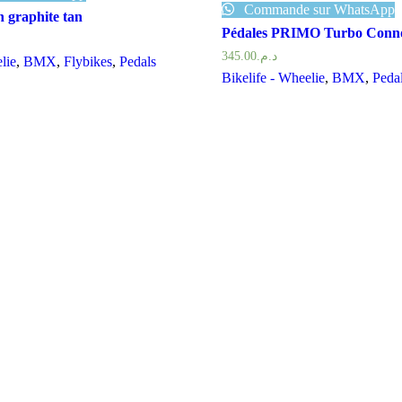
Commande sur WhatsApp
n graphite tan
Pédales PRIMO Turbo Conn
345.00
د.م.
lie
,
BMX
,
Flybikes
,
Pedals
Bikelife - Wheelie
,
BMX
,
Peda