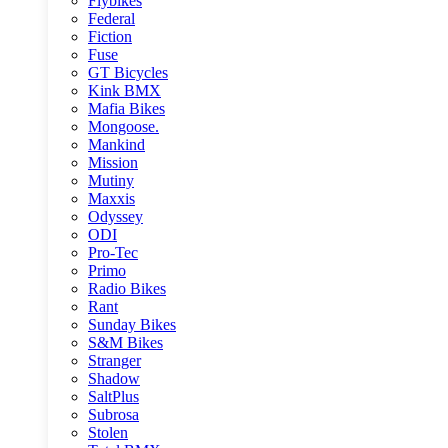
Flybikes
Federal
Fiction
Fuse
GT Bicycles
Kink BMX
Mafia Bikes
Mongoose.
Mankind
Mission
Mutiny
Maxxis
Odyssey
ODI
Pro-Tec
Primo
Radio Bikes
Rant
Sunday Bikes
S&M Bikes
Stranger
Shadow
SaltPlus
Subrosa
Stolen