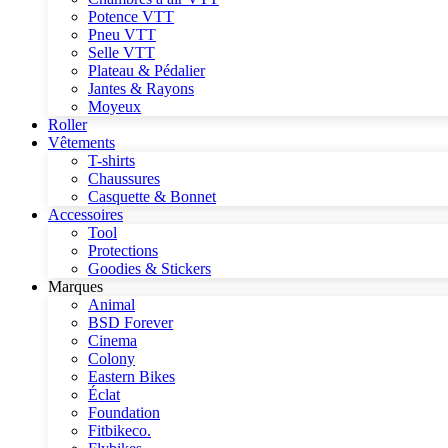
Potence VTT
Pneu VTT
Selle VTT
Plateau & Pédalier
Jantes & Rayons
Moyeux
Roller
Vêtements
T-shirts
Chaussures
Casquette & Bonnet
Accessoires
Tool
Protections
Goodies & Stickers
Marques
Animal
BSD Forever
Cinema
Colony
Eastern Bikes
Éclat
Foundation
Fitbikeco.