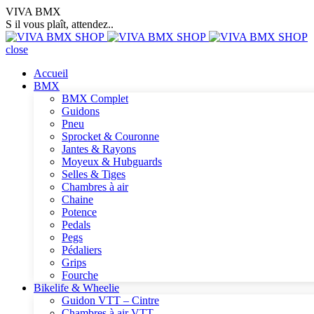
VIVA BMX
S il vous plaît, attendez..
close
Accueil
BMX
BMX Complet
Guidons
Pneu
Sprocket & Couronne
Jantes & Rayons
Moyeux & Hubguards
Selles & Tiges
Chambres à air
Chaine
Potence
Pedals
Pegs
Pédaliers
Grips
Fourche
Bikelife & Wheelie
Guidon VTT – Cintre
Chambres à air VTT