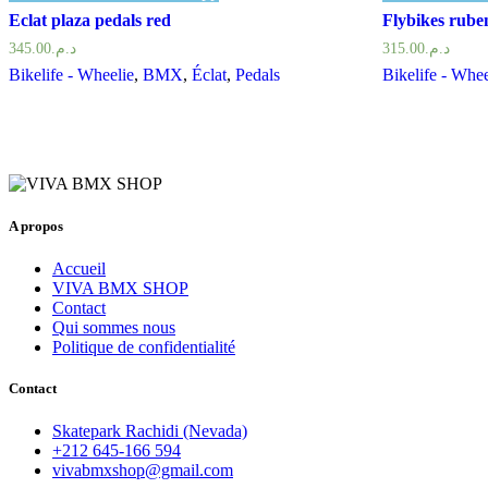
Eclat plaza pedals red
Flybikes rube
345.00
د.م.
315.00
د.م.
Bikelife - Wheelie
,
BMX
,
Éclat
,
Pedals
Bikelife - Whee
A propos
Accueil
VIVA BMX SHOP
Contact
Qui sommes nous
Politique de confidentialité
Contact
Skatepark Rachidi (Nevada)
+212 645-166 594
vivabmxshop@gmail.com