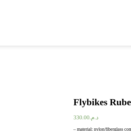
Flybikes R
330.00
د.م.
– material: nylon/fiberglass c