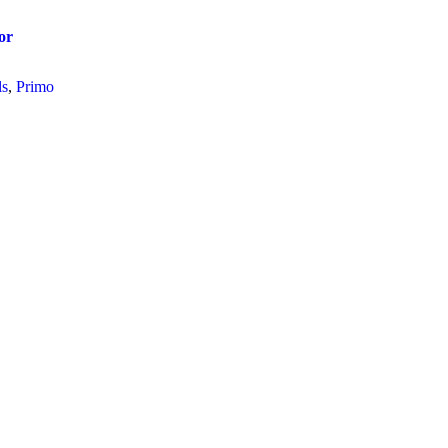
or
ls
,
Primo