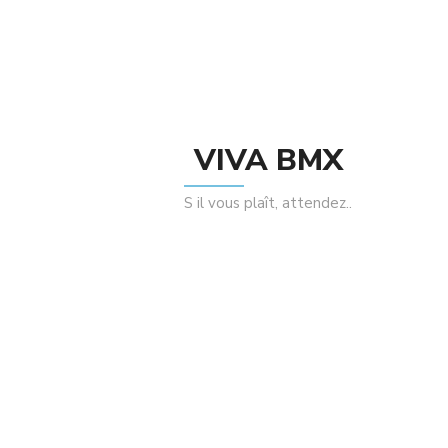
site dans le navigateur pour mon prochain
commentaire.
VIVA BMX
Related Products
S il vous plaît, attendez..
Sale