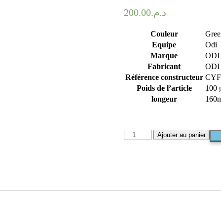
200.00
د.م.
Couleur
Gree
Equipe
‎Odi
Marque
‎ODI
Fabricant
‎ODI
Référence constructeur
‎CY
Poids de l’article
‎100
longeur
160
Ajouter au panier