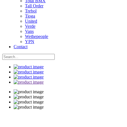
Total BMX
Tall Order
Trebol
Tioga
United
Verde
Vans
Wethepeople
YPN
Contact