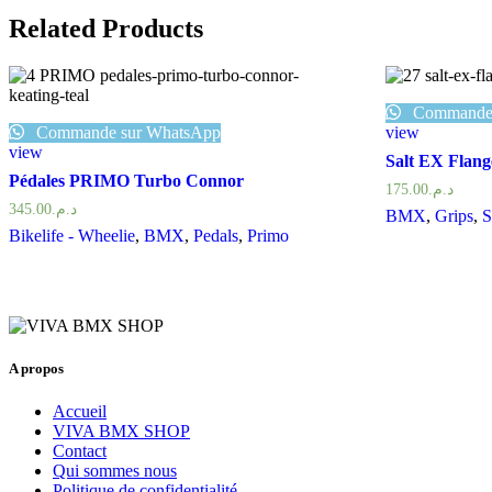
Related Products
Commande 
Commande sur WhatsApp
view
view
Salt EX Flang
Pédales PRIMO Turbo Connor
175.00
د.م.
345.00
د.م.
BMX
,
Grips
,
S
Bikelife - Wheelie
,
BMX
,
Pedals
,
Primo
A propos
Accueil
VIVA BMX SHOP
Contact
Qui sommes nous
Politique de confidentialité