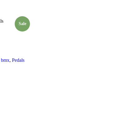
Sale
 bmx
,
Pedals