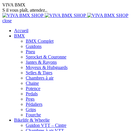
VIVA BMX
S il vous plaît, attendez..
close
Accueil
BMX
BMX Complet
Guidons
Pneu
Sprocket & Couronne
Jantes & Rayons
Moyeux & Hubguards
Selles & Tiges
Chambres à air
Chaine
Potence
Pedals
Pegs
Pédaliers
Grips
Fourche
Bikelife & Wheelie
Guidon VTT – Cintre
Chambres à air VTT