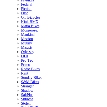
Flybikes
Federal
Fiction
Fuse
GT Bicycles
Kink BMX
Mafia Bikes
Mongoose.
Mankind
Mission
Mutiny
Maxxis
Odyssey
ODI
Pro-Tec
Primo
Radio Bikes
Rant
Sunday Bikes
S&M Bikes
Stranger
Shadow
SaltPlus
Subrosa
Stolen