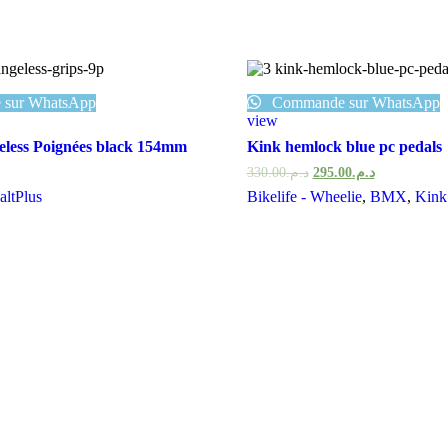
sur WhatsApp
Commande sur WhatsApp
view
eless Poignées black 154mm
Kink hemlock blue pc pedals
330.00
د.م.
295.00
د.م.
altPlus
Bikelife - Wheelie
,
BMX
,
Kink