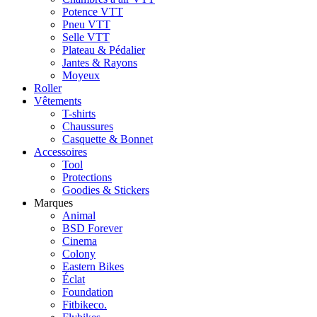
Potence VTT
Pneu VTT
Selle VTT
Plateau & Pédalier
Jantes & Rayons
Moyeux
Roller
Vêtements
T-shirts
Chaussures
Casquette & Bonnet
Accessoires
Tool
Protections
Goodies & Stickers
Marques
Animal
BSD Forever
Cinema
Colony
Eastern Bikes
Éclat
Foundation
Fitbikeco.