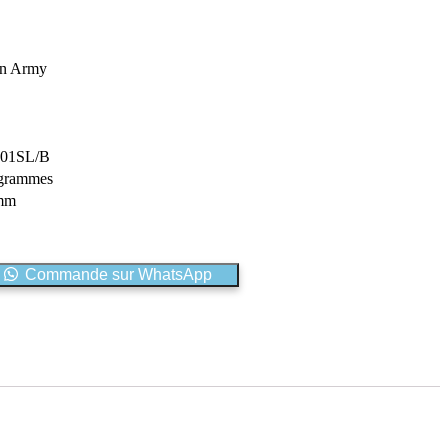
n Army
F01SL/B
 grammes
mm
Commande sur WhatsApp