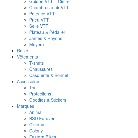
Guidon VTT – Cintre
Chambres à air VTT
Potence VTT
Pneu VTT
Selle VTT
Plateau & Pédalier
Jantes & Rayons
Moyeux
Roller
Vêtements
T-shirts
Chaussures
Casquette & Bonnet
Accessoires
Tool
Protections
Goodies & Stickers
Marques
Animal
BSD Forever
Cinema
Colony
Eastern Bikes