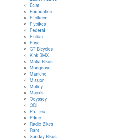
Éclat
Foundation
Fitbikeco.
Flybikes
Federal
Fiction
Fuse
GT Bicycles
Kink BMX
Mafia Bikes
Mongoose.
Mankind
Mission
Mutiny
Maxxis
Odyssey
ODI
Pro-Tec
Primo
Radio Bikes
Rant
Sunday Bikes