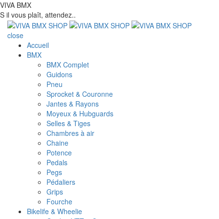
VIVA BMX
S il vous plaît, attendez..
close
Accueil
BMX
BMX Complet
Guidons
Pneu
Sprocket & Couronne
Jantes & Rayons
Moyeux & Hubguards
Selles & Tiges
Chambres à air
Chaine
Potence
Pedals
Pegs
Pédaliers
Grips
Fourche
Bikelife & Wheelie