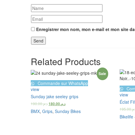
Enregistrer mon nom, mon e-mail et mon site d
Related Products
Sale
Commande sur WhatsApp
Com
view
view
Sunday jake seeley grips
Éclat Fi
190.00
د.م.
180.00
د.م.
195.00
.م
BMX
,
Grips
,
Sunday Bikes
Bikelife