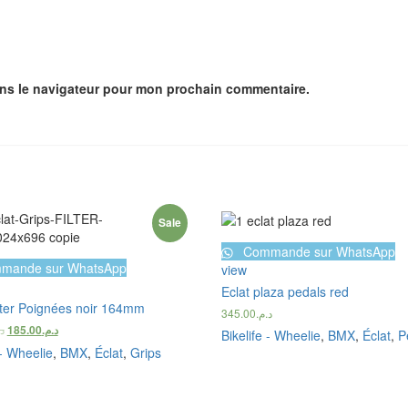
ans le navigateur pour mon prochain commentaire.
Sale
Commande sur WhatsApp
mande sur WhatsApp
view
Eclat plaza pedals red
lter Poignées noir 164mm
345.00
د.م.
د.
185.00
د.م.
Bikelife - Wheelie
,
BMX
,
Éclat
,
P
 - Wheelie
,
BMX
,
Éclat
,
Grips