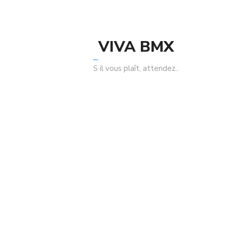
Related Products
VIVA BMX
S il vous plaît, attendez..
BSD Safari Pédales NOIR
330.00
د.م.