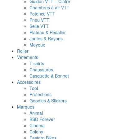
Guidon VTT – Cintre
Chambres à air VTT
Potence VTT
Pneu VTT
Selle VTT
Plateau & Pédalier
Jantes & Rayons
Moyeux
Roller
Vêtements
T-shirts
Chaussures
Casquette & Bonnet
Accessoires
Tool
Protections
Goodies & Stickers
Marques
Animal
BSD Forever
Cinema
Colony
Eastern Bikes