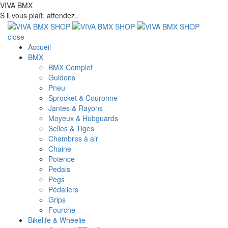
VIVA BMX
S il vous plaît, attendez..
close
Accueil
BMX
BMX Complet
Guidons
Pneu
Sprocket & Couronne
Jantes & Rayons
Moyeux & Hubguards
Selles & Tiges
Chambres à air
Chaine
Potence
Pedals
Pegs
Pédaliers
Grips
Fourche
Bikelife & Wheelie