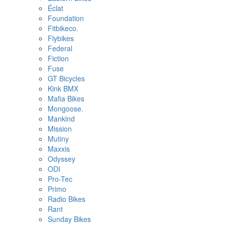
Éclat
Foundation
Fitbikeco.
Flybikes
Federal
Fiction
Fuse
GT Bicycles
Kink BMX
Mafia Bikes
Mongoose.
Mankind
Mission
Mutiny
Maxxis
Odyssey
ODI
Pro-Tec
Primo
Radio Bikes
Rant
Sunday Bikes