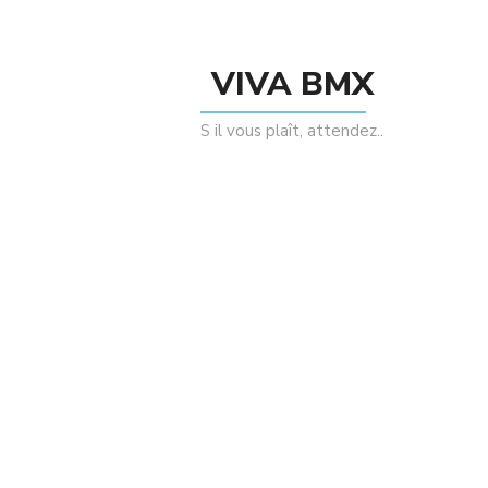
VIVA BMX
S il vous plaît, attendez..
Bsd Kriss Kyle Passenger Green
195.00
د.م.
Grips
,
,
BMX
BSD Forever
Grips