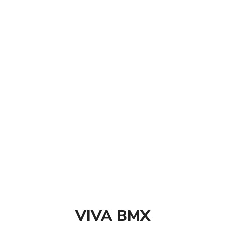
Matériaux : Aluminium
Compatible pivot 1 »1/8.
Diamètre cintre : 31.8mm
Diamètre de la fourche: 28.6mm
Vis acier inoxydable
Poids: 130 grammes
ATTENTION pour
débutant
couleur ROUGE
AJOUTER AU PANIER
VIVA BMX