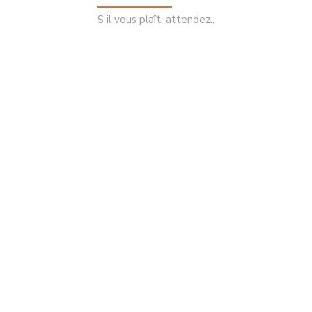
S il vous plaît, attendez..
Sale
ATTENTION
D