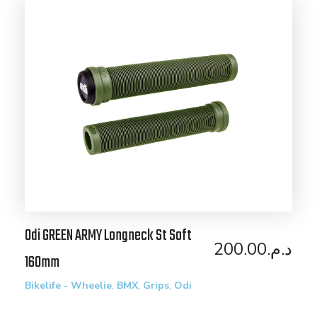
Odi GREEN ARMY Longneck St Soft
200.00
د.م.
160mm
,
,
,
Bikelife - Wheelie
BMX
Grips
Odi