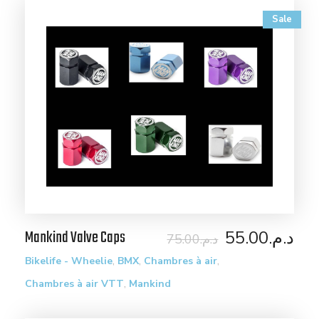
Sale
Mankind Valve Caps
55.00
د.م.
75.00
د.م.
,
,
,
Bikelife - Wheelie
BMX
Chambres à air
,
Chambres à air VTT
Mankind