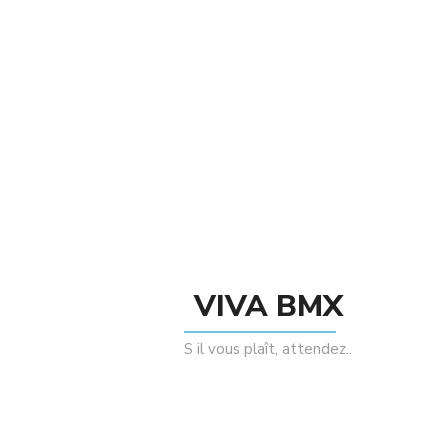
AJOUTER AU PANIER
COMMANDE SUR WHATSAPP
VIVA BMX
S il vous plaît, attendez..
Description
Avis (0)
Product Description