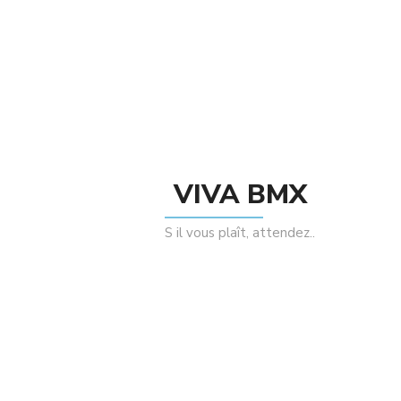
Enregistrer mon nom, mon e-mail et mon
site dans le navigateur pour mon prochain
commentaire.
Related Products
VIVA BMX
S il vous plaît, attendez..