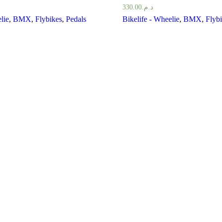
330.00
د.م.
lie
,
BMX
,
Flybikes
,
Pedals
Bikelife - Wheelie
,
BMX
,
Flyb