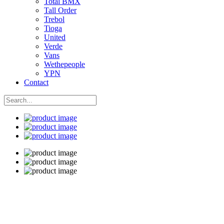
Total BMX
Tall Order
Trebol
Tioga
United
Verde
Vans
Wethepeople
YPN
Contact