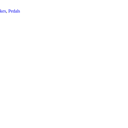
ikes
,
Pedals