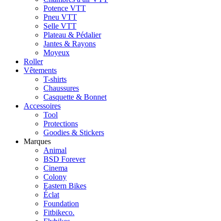
Potence VTT
Pneu VTT
Selle VTT
Plateau & Pédalier
Jantes & Rayons
Moyeux
Roller
Vêtements
T-shirts
Chaussures
Casquette & Bonnet
Accessoires
Tool
Protections
Goodies & Stickers
Marques
Animal
BSD Forever
Cinema
Colony
Eastern Bikes
Éclat
Foundation
Fitbikeco.