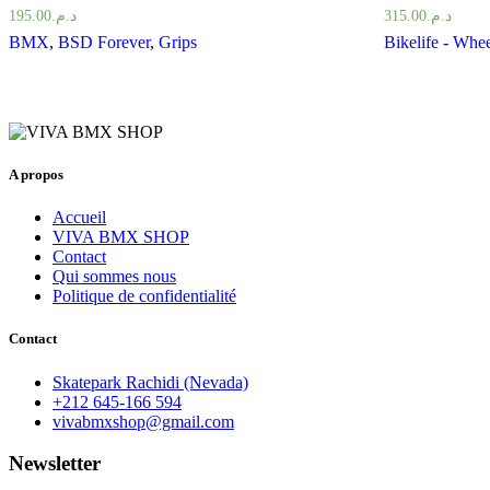
195.00
د.م.
315.00
د.م.
BMX
,
BSD Forever
,
Grips
Bikelife - Whee
A propos
Accueil
VIVA BMX SHOP
Contact
Qui sommes nous
Politique de confidentialité
Contact
Skatepark Rachidi (Nevada)
+212 645-166 594
vivabmxshop@gmail.com
Newsletter