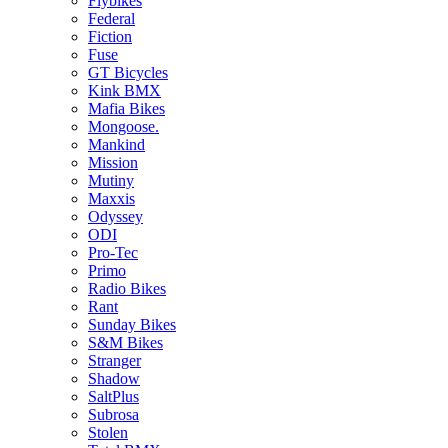
Flybikes
Federal
Fiction
Fuse
GT Bicycles
Kink BMX
Mafia Bikes
Mongoose.
Mankind
Mission
Mutiny
Maxxis
Odyssey
ODI
Pro-Tec
Primo
Radio Bikes
Rant
Sunday Bikes
S&M Bikes
Stranger
Shadow
SaltPlus
Subrosa
Stolen