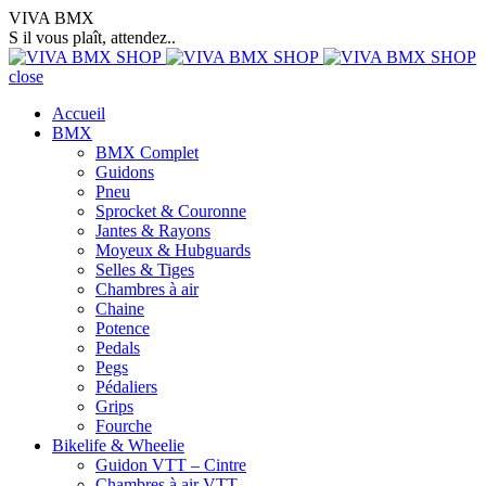
VIVA BMX
S il vous plaît, attendez..
close
Accueil
BMX
BMX Complet
Guidons
Pneu
Sprocket & Couronne
Jantes & Rayons
Moyeux & Hubguards
Selles & Tiges
Chambres à air
Chaine
Potence
Pedals
Pegs
Pédaliers
Grips
Fourche
Bikelife & Wheelie
Guidon VTT – Cintre
Chambres à air VTT