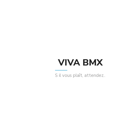
Caractéristiques des poignées
Stolen Hive Superstick
:
Embouts compatibles avec: guidon Acier
Longueur: 16.5cm
Flange: Sans
Matériel: Caoutchouc
Embout de guidon: Inclus
Dureté: Medium
Poids: 113g
VIVA BMX
Related Products
S il vous plaît, attendez..