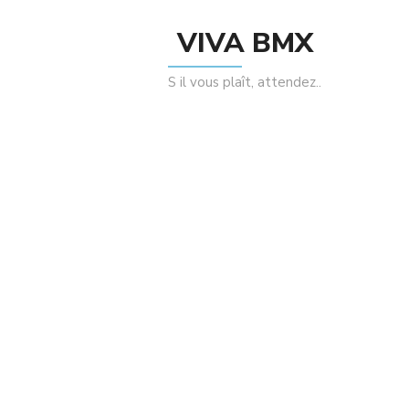
VIVA BMX
S il vous plaît, attendez..
Enregistrer mon nom, mon e-mail et mon
site dans le navigateur pour mon prochain
commentaire.
Related Products