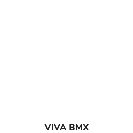
TLC Sprocket Adap
55.00
د.م.
Convertissez votre cou
avec ce spacer TLC.
23.8mm
24mm
15/16″
AJOUTER
COMMANDE SUR WHA
VIVA BMX