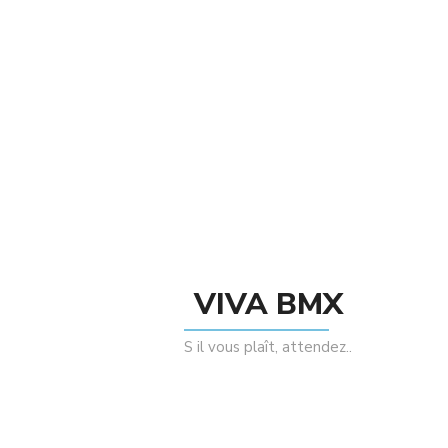
Un anneau sur les poignées pour une dose supplémentaire
esthétique, que vous ne trouverez pas sur d’autres poignées.
Related Products
VIVA BMX
S il vous plaît, attendez..