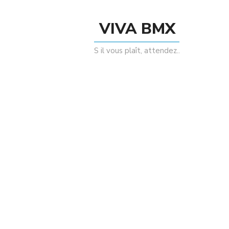
VIVA BMX
S il vous plaît, attendez..
Enregistrer mon nom, mon e-mail et mon
site dans le navigateur pour mon prochain
commentaire.
Related Products