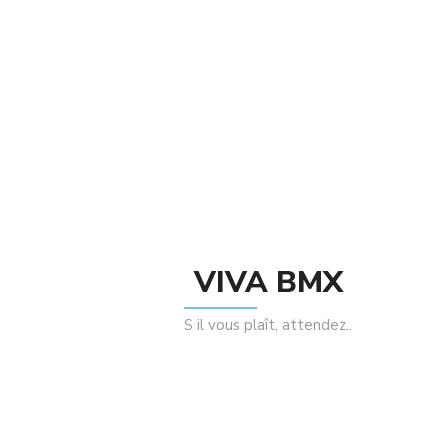
chromoly annonces de broche durabilité. 14 broches de
chaque côté des pédales assurent une forte emprise.
Related Products
VIVA BMX
S il vous plaît, attendez..