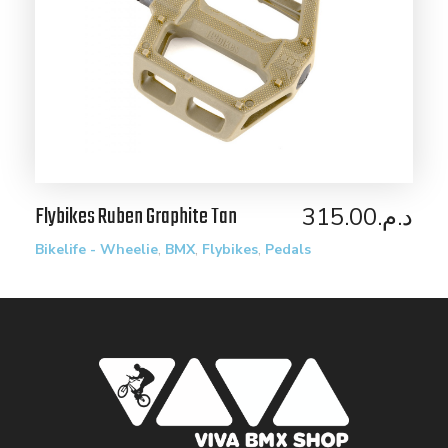
Flybikes Ruben Graphite Tan
315.00
د.م.
,
,
,
Bikelife - Wheelie
BMX
Flybikes
Pedals