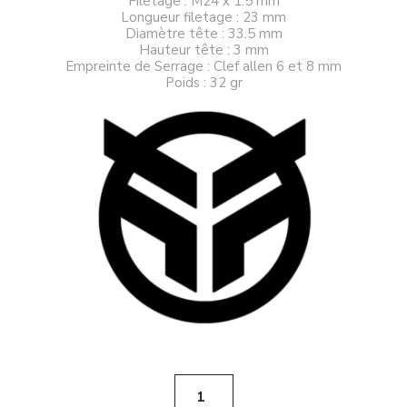
Filetage : M24 x 1.5 mm
Longueur filetage : 23 mm
Diamètre tête : 33.5 mm
Hauteur tête : 3 mm
Empreinte de Serrage : Clef allen 6 et 8 mm
Poids : 32 gr