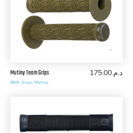
Mutiny Team Grips
175.00
د.م.
,
,
BMX
Grips
Mutiny