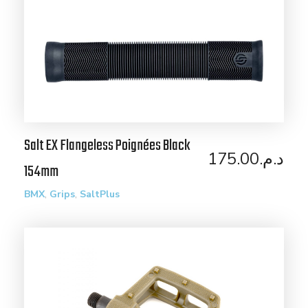
Salt EX Flangeless Poignées Black
175.00
د.م.
154mm
,
,
BMX
Grips
SaltPlus