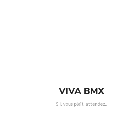
Poids du cadre : 2.325 kg
Taille de cadre
20.75″
Taille de roues
20
(pouces)
Longueur base
12.75-13.2
(pouces)
13 centré
Angle de
75.5
direction (°)
Angle tube de
71
selle (°)
VIVA BMX
Hauteur boitier
11.7
de pédalier
S il vous plaît, attendez..
Standover
9
(pouces)