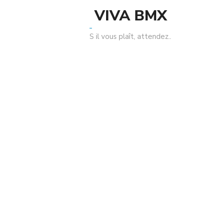
Jours : MTB 29 Par Conti
VIVA BMX
Le tube MTB standard de Continental offre le meilleur
S il vous plaît, attendez..
équilibre entre la résistance au roulement et la prévention
des crevaisons et maîtrise les exigences de la vie quotidienne
sans effort. Le MTB 29 avec valve Sclaverand s’adapte
parfaitement aux vélos de 29 pouces.
Related Products
Sale