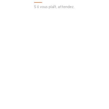
G
DISP
S il vous plaît, attendez..
1ER PRIX 
There are no reviews yet.
Be The First To Review “GRIP
Bucklos VIVA COLOR”
Rating