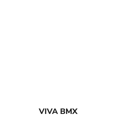
GRIP bucklos BY VIVA COLOR
DISPONIBLE EN plusieurs COLOR
1ER PRIX POUR DES GRIPS SOF
AJOUTER AU PANIER
VIVA BMX