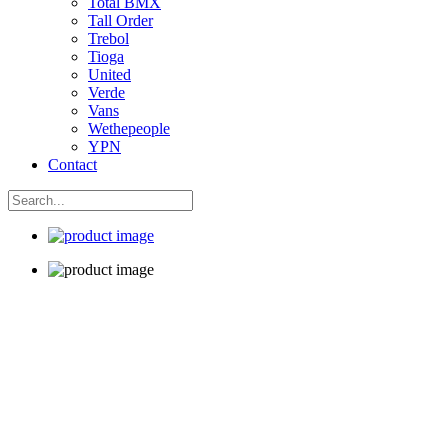
Total BMX
Tall Order
Trebol
Tioga
United
Verde
Vans
Wethepeople
YPN
Contact