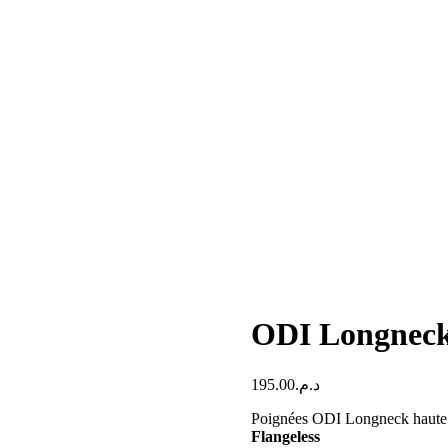
ODI Longneck
195.00
د.م.
Poignées ODI Longneck haute 
Flangeless