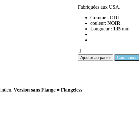
Fabriquées aux USA.
Gomme : ODI
couleur:
NOIR
Longueur :
135
mm
Ajouter au panier
Commande 
intien.
Version sans Flange = Flangeless