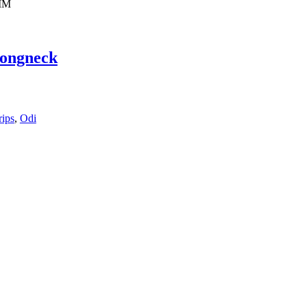
ongneck
ips
,
Odi