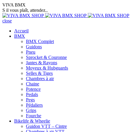
VIVA BMX
S il vous plaît, attendez..
close
Accueil
BMX
BMX Complet
Guidons
Pneu
Sprocket & Couronne
Jantes & Rayons
Moyeux & Hubguards
Selles & Tiges
Chambres à air
Chaine
Potence
Pedals
Pegs
Pédaliers
Grips
Fourche
Bikelife & Wheelie
Guidon VTT – Cintre
Chambres à air VTT