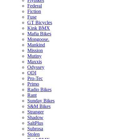
Flybikes
Federal
Fiction
Fuse
GT Bicycles
Kink BMX
Mafia Bikes
Mongoose.
Mankind
Mission
Mutiny
Maxxis
Odyssey
ODI
Pro-Tec
Primo
Radio Bikes
Rant
Sunday Bikes
S&M Bikes
Stranger
Shadow
SaltPlus
Subrosa
Stolen