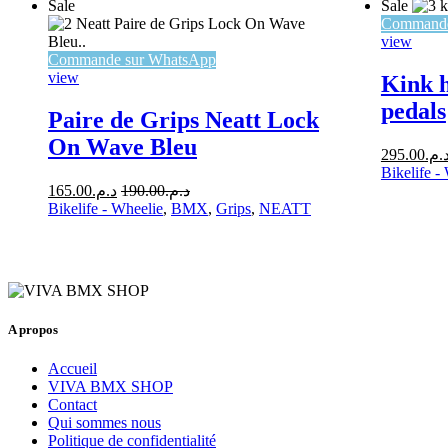
Sale
Sale
Commande
view
Commande sur WhatsApp
view
Kink 
pedals
Paire de Grips Neatt Lock
On Wave Bleu
295.00
د.م
Bikelife -
165.00
د.م.
190.00
د.م.
Bikelife - Wheelie
,
BMX
,
Grips
,
NEATT
A propos
Accueil
VIVA BMX SHOP
Contact
Qui sommes nous
Politique de confidentialité