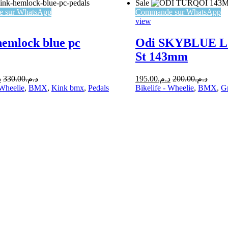
Sale
 sur WhatsApp
Commande sur WhatsApp
view
hemlock blue pc
Odi SKYBLUE L
St 143mm
.
330.00
د.م.
195.00
د.م.
200.00
د.م.
 Wheelie
,
BMX
,
Kink bmx
,
Pedals
Bikelife - Wheelie
,
BMX
,
Gr