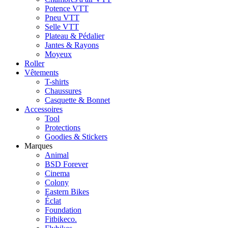
Potence VTT
Pneu VTT
Selle VTT
Plateau & Pédalier
Jantes & Rayons
Moyeux
Roller
Vêtements
T-shirts
Chaussures
Casquette & Bonnet
Accessoires
Tool
Protections
Goodies & Stickers
Marques
Animal
BSD Forever
Cinema
Colony
Eastern Bikes
Éclat
Foundation
Fitbikeco.